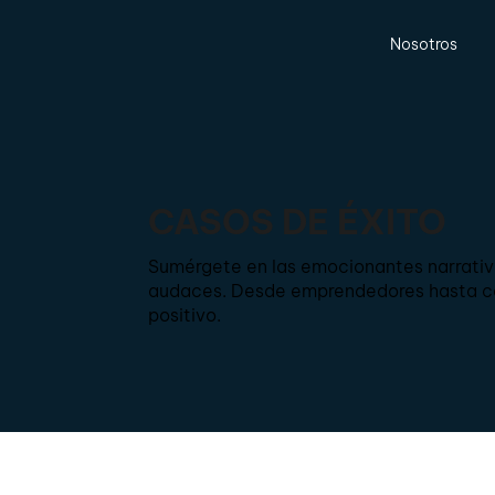
Nosotros
CASOS DE ÉXITO
Sumérgete en las emocionantes narrativa
audaces. Desde emprendedores hasta co
positivo.