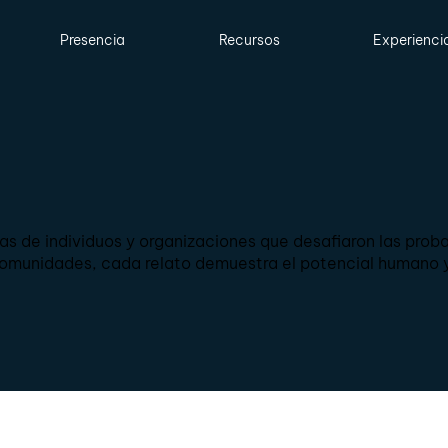
Presencia
Recursos
Experienci
s de individuos y organizaciones que desafiaron las prob
munidades, cada relato demuestra el potencial humano y