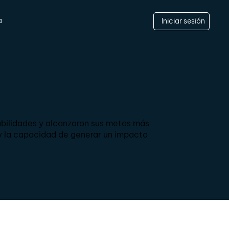
a
Iniciar sesión
abilidades y alcanzaron sus metas más
 la capacidad de generar un impacto