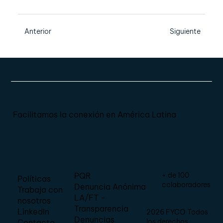
Anterior
Siguiente
Facilitamos la conexión en América Latina
+ de 100
PQR
Políticas
colaboradores
Denuncia Anónima
Trabaja con
LA/FT -
nosotros
Transparencia
LinkedIn
2026 FYCO Todos
Denuncias
los derechos
Contacto