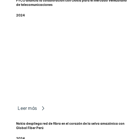
FYCO anuncia la colaboración con Ookla para el mercado venezolano
de telecomunicaciones
2024
Leer más
Nokia despliega red de fibra en el corazón de la selva amazónica con
Global Fiber Perú
2024