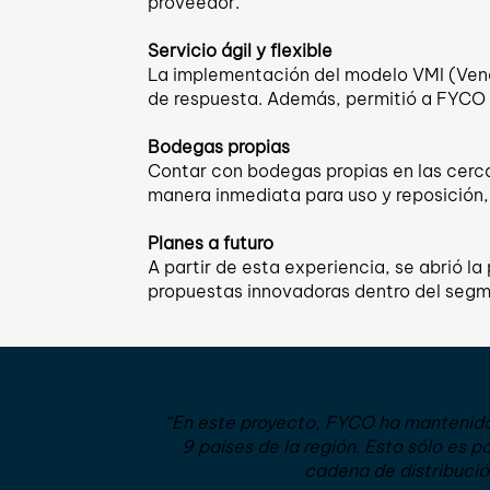
proveedor.
Servicio ágil y flexible
La implementación del modelo VMI (Vend
de respuesta. Además, permitió a FYCO br
Bodegas propias
Contar con bodegas propias en las cerca
manera inmediata para uso y reposición, 
Planes a futuro
A partir de esta experiencia, se abrió la
propuestas innovadoras dentro del segme
“En este proyecto, FYCO ha mantenid
9 países de la región. Esto sólo es p
cadena de distribució