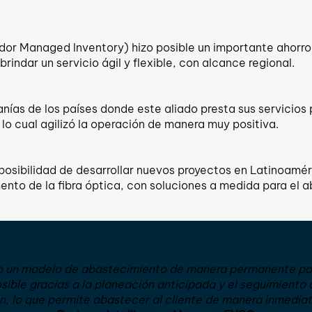
or Managed Inventory) hizo posible un importante ahorro 
indar un servicio ágil y flexible, con alcance regional.
nías de los países donde este aliado presta sus servicios
lo cual agilizó la operación de manera muy positiva.
 posibilidad de desarrollar nuevos proyectos en Latinoamér
nto de la fibra óptica, con soluciones a medida para el a
o un modelo de abastecimiento de manera permanente pa
osible gracias a la planeación anticipada y el seguimiento 
n, lo que permite abastecer al cliente de manera inmedia