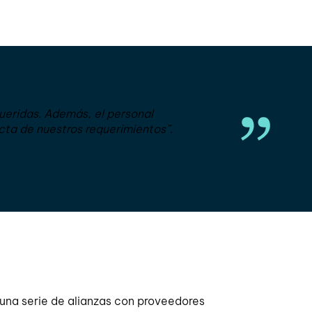
ueridas. Además, el personal
ecta de nuestros requerimientos”
.
 una serie de alianzas con proveedores