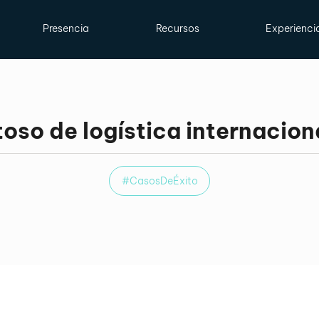
Presencia
Recursos
Experienci
oso de logística internacion
#CasosDeÉxito