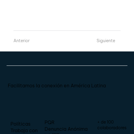
Anterior
Siguiente
Facilitamos la conexión en América Latina
+ de 100
PQR
Políticas
colaboradores
Denuncia Anónima
Trabaja con